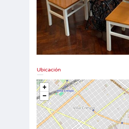
Ubicación
+
−