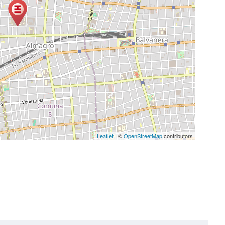
Leaflet
| ©
OpenStreetMap
contributors