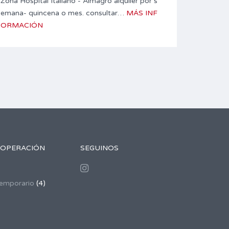
Zona Hospital Italiano - Almagro alquiler por s
emana- quincena o mes. consultar…
MÁS INF
ORMACIÓN
 OPERACIÓN
SEGUINOS
Temporario
(4)